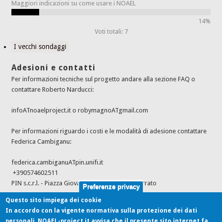
Maggiori indicazioni su come usare i NOAEL
14%
Voti totali: 7
I vecchi sondaggi
Adesioni e contatti
Per informazioni tecniche sul progetto andare alla sezione FAQ o
contattare Roberto Narducci:
infoATnoaelproject.it o robymagnoATgmail.com
Per informazioni riguardo i costi e le modalità di adesione contattare
Federica Cambiganu:
federica.cambiganuATpin.unifi.it
+390574602511
PIN s.c.r.l. - Piazza Giovanni Ciardi 25, 59100 - Prato
Preferenze privacy
Questo sito impiega dei cookie
In accordo con la vigente normativa sulla protezione dei dati
Ultimi feed dalle fonti
personali, NOAEL-project.it avvisa che il presente sito internet fa