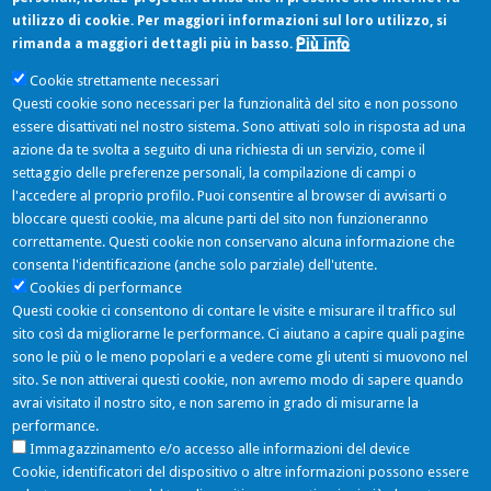
utilizzo di cookie. Per maggiori informazioni sul loro utilizzo, si
Più info
rimanda a maggiori dettagli più in basso.
Cookie strettamente necessari
Safety assessment of the process Zhenjiang Ceville, based on the EREMA
Questi cookie sono necessari per la funzionalità del sito e non possono
Basic technology, used to recycle post‐consumer PET into food contact
essere disattivati nel nostro sistema. Sono attivati solo in risposta ad una
materials
azione da te svolta a seguito di una richiesta di un servizio, come il
settaggio delle preferenze personali, la compilazione di campi o
Ultimi Tweets
l'accedere al proprio profilo. Puoi consentire al browser di avvisarti o
bloccare questi cookie, ma alcune parti del sito non funzioneranno
correttamente. Questi cookie non conservano alcuna informazione che
consenta l'identificazione (anche solo parziale) dell'utente.
NOAEL Project
Cookies di performance
06/06/2016 - 11:11
Questi cookie ci consentono di contare le visite e misurare il traffico sul
Nuovo componente inserito: Simmondsia Chinensis (Jojoba) Seed Oil
sito così da migliorarne le performance. Ci aiutano a capire quali pagine
https://t.co/mGvGLRQ05k
sono le più o le meno popolari e a vedere come gli utenti si muovono nel
Follow
sito. Se non attiverai questi cookie, non avremo modo di sapere quando
avrai visitato il nostro sito, e non saremo in grado di misurarne la
Hanno aderito
performance.
Immagazzinamento e/o accesso alle informazioni del device
Cookie, identificatori del dispositivo o altre informazioni possono essere