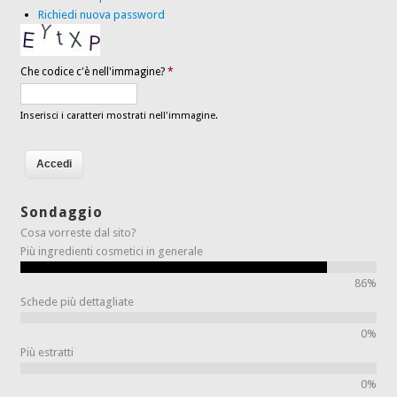
Richiedi nuova password
Che codice c'è nell'immagine?
*
Inserisci i caratteri mostrati nell'immagine.
Sondaggio
Cosa vorreste dal sito?
Più ingredienti cosmetici in generale
86%
Schede più dettagliate
0%
Più estratti
0%