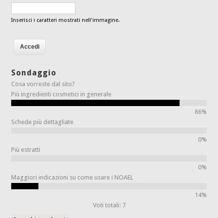
Inserisci i caratteri mostrati nell'immagine.
Sondaggio
Cosa vorreste dal sito?
Più ingredienti cosmetici in generale
86%
Schede più dettagliate
0%
Più estratti
0%
Maggiori indicazioni su come usare i NOAEL
14%
Voti totali: 7