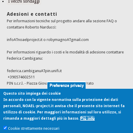
I vecchi sondaggi
Adesioni e contatti
Per informazioni tecniche sul progetto andare alla sezione FAQ o
contattare Roberto Narducci:
infoATnoaelproject.it o robymagnoATgmail.com
Per informazioni riguardo i costi e le modalità di adesione contattare
Federica Cambiganu:
federica.cambiganuATpin.unifi.it
+390574602511
PIN s.c.r.l. - Piazza Giovanni Ciardi 25, 59100 - Prato
Preferenze privacy
Questo sito impiega dei cookie
In accordo con la vigente normativa sulla protezione dei dati
Ultimi feed dalle fonti
personali, NOAEL-project.it avvisa che il presente sito internet fa
utilizzo di cookie. Per maggiori informazioni sul loro utilizzo, si
Più info
rimanda a maggiori dettagli più in basso.
Chemical Group 8 for all animal species
Cookie strettamente necessari