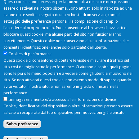
Questi cookie sono necessari per la funzionalità del sito e non possono
essere disattivati nel nostro sistema. Sono attivati solo in risposta ad una
azione da te svolta a seguito di una richiesta di un servizio, come il
settaggio delle preferenze personali, la compilazione di campi o
Ultimi Tweets
l'accedere al proprio profilo. Puoi consentire al browser di avvisarti o
bloccare questi cookie, ma alcune parti del sito non funzioneranno
correttamente. Questi cookie non conservano alcuna informazione che
consenta l'identificazione (anche solo parziale) dell'utente.
NOAEL Project
Cookies di performance
06/06/2016 - 11:11
Questi cookie ci consentono di contare le visite e misurare il traffico sul
Nuovo componente inserito: Simmondsia Chinensis (Jojoba) Seed Oil
sito così da migliorarne le performance. Ci aiutano a capire quali pagine
https://t.co/mGvGLRQ05k
sono le più o le meno popolari e a vedere come gli utenti si muovono nel
Follow
sito. Se non attiverai questi cookie, non avremo modo di sapere quando
avrai visitato il nostro sito, e non saremo in grado di misurarne la
Hanno aderito
performance.
Immagazzinamento e/o accesso alle informazioni del device
Cookie, identificatori del dispositivo o altre informazioni possono essere
salvate o recuperate dal tuo dispositivo per motivazioni già elencate.
Salva preferenze
Vedi adesioni